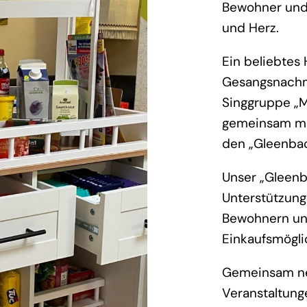
Bewohner und
und Herz.
Ein beliebtes 
Gesangsnachmi
Singgruppe „M
gemeinsam mi
den „Gleenbac
Unser „Gleenb
Unterstützung 
Bewohnern un
Einkaufsmöglic
Gemeinsam ne
Veranstaltunge