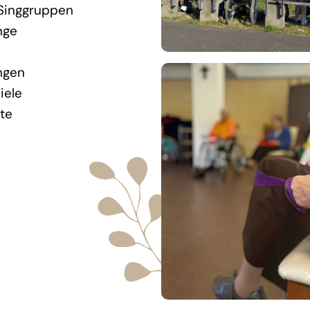
 Singgruppen
nge
ngen
iele
ote